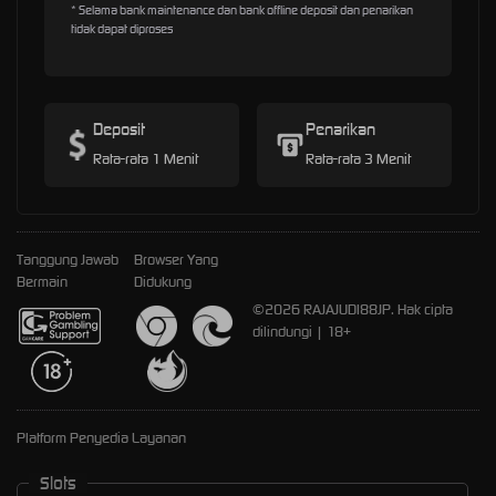
* Selama bank maintenance dan bank offline deposit dan penarikan
tidak dapat diproses
Deposit
Penarikan
Rata-rata 1 Menit
Rata-rata 3 Menit
Tanggung Jawab
Browser Yang
Bermain
Didukung
©2026 RAJAJUDI88JP. Hak cipta
dilindungi | 18+
Platform Penyedia Layanan
Slots