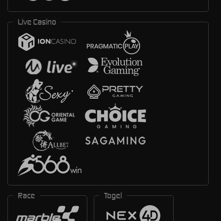
Live Casino
Race
Togel