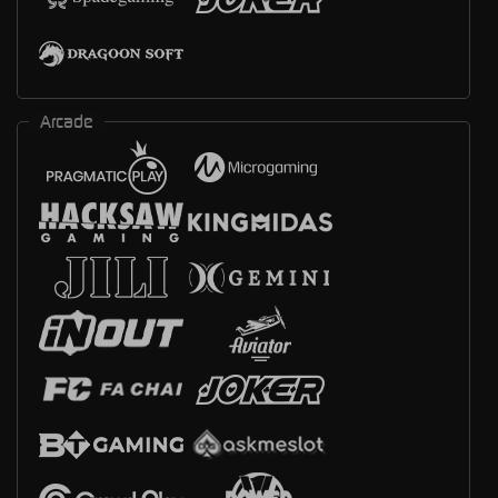
Arcade