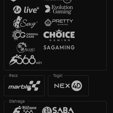
Race
Togel
Olahraga