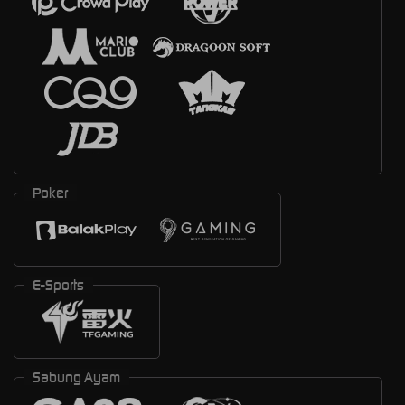
Poker
E-Sports
Sabung Ayam