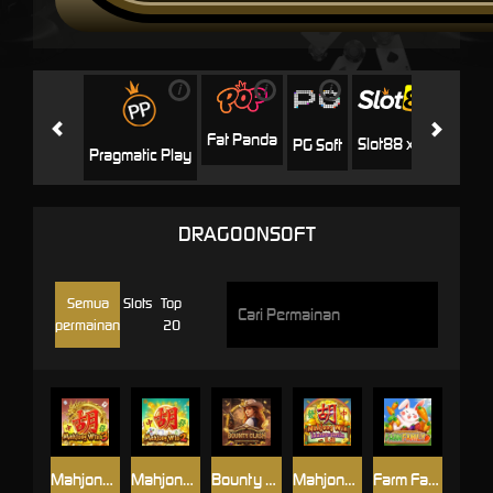
i
i
i
i
i
Facha
Fat Panda
Slot88 x PP
PG Soft
Pragmatic Play
DRAGOONSOFT
Semua
Slots
Top
permainan
20
Mahjong Win 3
Mahjong Win 2
Bounty Clash
Mahjong Win
Farm Family