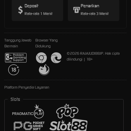
Deposit
Penarikan
Rata-rata 1 Menit
Rata-rata 3 Menit
Tanggung Jawab
Browser Yang
Bermain
Didukung
©2026 RAJAJUDI88JP. Hak cipta
dilindungi | 18+
Platform Penyedia Layanan
Slots