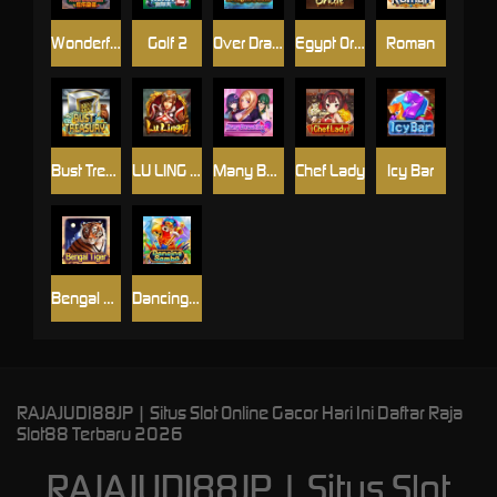
Wonderful Christmas
Golf 2
Over Dragon's Gate
Egypt Oracle
Roman
Bust Treasury
LU LING QI
Many Beauties
Chef Lady
Icy Bar
Bengal Tiger
Dancing Samba
RAJAJUDI88JP | Situs Slot Online Gacor Hari Ini Daftar Raja
Slot88 Terbaru 2026
RAJAJUDI88JP | Situs Slot