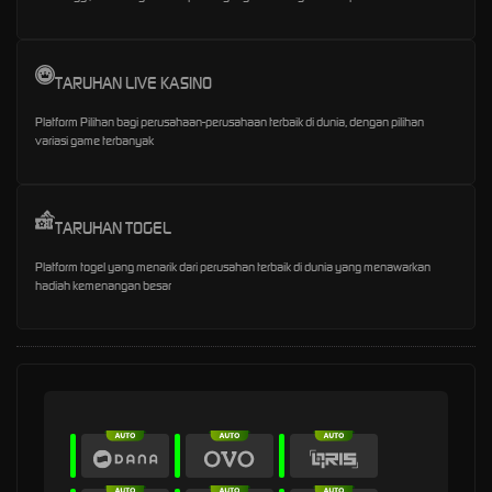
TARUHAN LIVE KASINO
Platform Pilihan bagi perusahaan-perusahaan terbaik di dunia, dengan pilihan
variasi game terbanyak
TARUHAN TOGEL
Platform togel yang menarik dari perusahan terbaik di dunia yang menawarkan
hadiah kemenangan besar