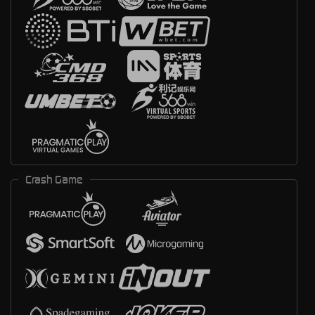
Crash Game