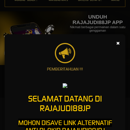
UNDUH
RAJAJUDI88JP APP
Nikmati berbagai permainan dalam satu
genggaman
×
UNDUH
PANDUAN INSTALASI
PEMBERITAHUAN !!!
SELAMAT DATANG DI
RAJAJUDI88JP
RAJAJUDI88JP | Situs Slot Online Gacor Hari Ini Daftar Raja
Slot88 Terbaru 2026
MOHON DISAVE LINK ALTERNATIF