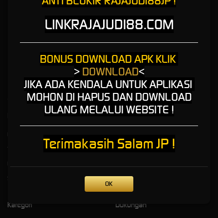
ANTI BLOKIR RAJAJUDI88JP !
RAJAJUDI88JP | Situs Slot
Online Gacor Hari Ini Daftar
LINKRAJAJUDI88.COM
Raja Slot88 Terbaru 2026
BONUS DOWNLOAD APK KLIK
RAJAJUDI88JP
hadir sebagai situs raja
slot online
gacor dengan link daftar
slot88
mahjong
>
DOWNLOAD
<
ways scatter hitam paling gampang pecah & terpercaya No1 di Asia.
JIKA ADA KENDALA UNTUK APLIKASI
MOHON DI HAPUS DAN DOWNLOAD
ULANG MELALUI WEBSITE !
Kebijaksanaan
Platform
Responsible Gambling
Promosi
Terimakasih Salam JP !
Tentang RAJAJUDI88
Loyalty
Pusat Bantuan
Referral
Syarat dan Ketentuan
OK
Kategori
Dukungan