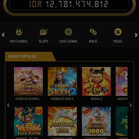
IDR
12,701,474,812
HOT GAMES
SLOTS
LIVE CASINO
RACE
TOGEL
OL
GAME POPULER
GATES OF OLYMPUS POP
STORM OF SETH 2
NEZHA 2
MOCHI MANIA 1
WUKONG - BLACK SCATTER
MAHJONG WAYS
GATES OF OLYMPUS 1000
MAHJONG WAYS